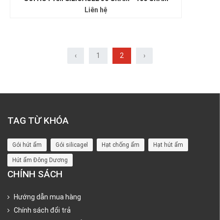
Liên hệ
‹
1
2
›
TAG TỪ KHÓA
Gói hút ẩm
Gói silicagel
Hạt chống ẩm
Hạt hút ẩm
Hút ẩm Đông Dương
CHÍNH SÁCH
Hướng dẫn mua hàng
Chính sách đổi trả