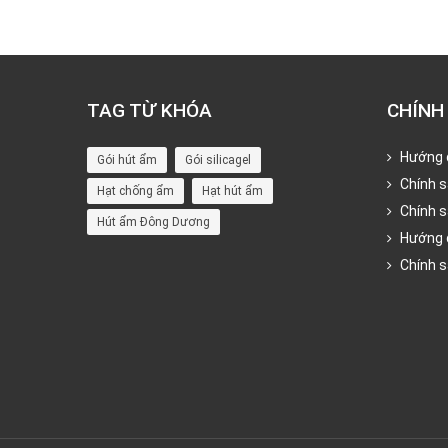
TAG TỪ KHÓA
CHÍNH
Hướng 
Gói hút ẩm
Gói silicagel
Chính s
Hạt chống ẩm
Hạt hút ẩm
Chính 
Hút ẩm Đông Dương
Hướng 
Chính 