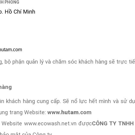
NH PHONG
p. Hồ Chí Minh
hutam.com
ng, bộ phận quản lý và chăm sóc khách hàng sẽ trực t
 hàng
tin khách hàng cung cấp. Sẽ nổ lực hết mình và s
dụng trang Website:
www.
hutam
.com
ên Website www.ecowash.net.vn được
CÔNG TY TNHH 
 bảo mật của Công ty.