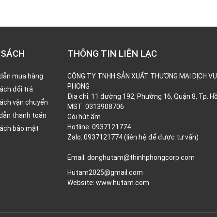
 SÁCH
THÔNG TIN LIÊN LẠC
dẫn mua hàng
CÔNG TY TNHH SẢN XUẤT THƯƠNG MẠI DỊCH VỤ
PHONG
ách đổi trả
Địa chỉ: 11 đường 192, Phường 16, Quận 8, Tp. H
sách vận chuyển
MST: 0313908706
dẫn thanh toán
Gói hút ẩm
Hotline: 0937121774
sách bảo mật
Zalo: 0937121774 (liên hệ để được tư vấn)
Email: donghutam@thinhphongcorp.com
Hutam2025@gmail.com
Website:
www.hutam.com