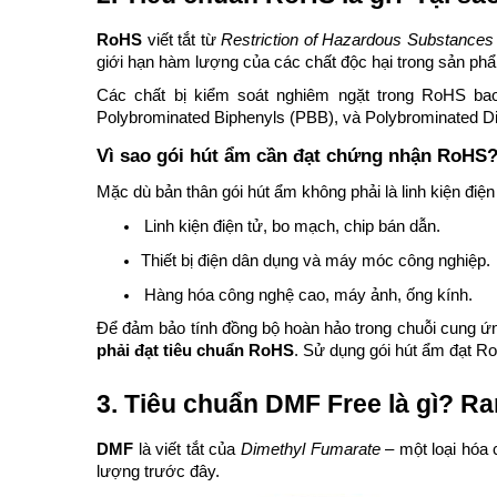
RoHS
viết tắt từ
Restriction of Hazardous Substances
giới hạn hàm lượng của các chất độc hại trong sản phẩ
Các chất bị kiểm soát nghiêm ngặt trong RoHS bao
Polybrominated Biphenyls (PBB), và Polybrominated D
Vì sao gói hút ẩm cần đạt chứng nhận RoHS
Mặc dù bản thân gói hút ẩm không phải là linh kiện điện
Linh kiện điện tử, bo mạch, chip bán dẫn.
Thiết bị điện dân dụng và máy móc công nghiệp.
Hàng hóa công nghệ cao, máy ảnh, ống kính.
Để đảm bảo tính đồng bộ hoàn hảo trong chuỗi cung ứn
phải đạt tiêu chuẩn RoHS
. Sử dụng gói hút ẩm đạt Ro
3. Tiêu chuẩn DMF Free là gì? Ran
DMF
là viết tắt của
Dimethyl Fumarate
– một loại hóa
lượng trước đây.