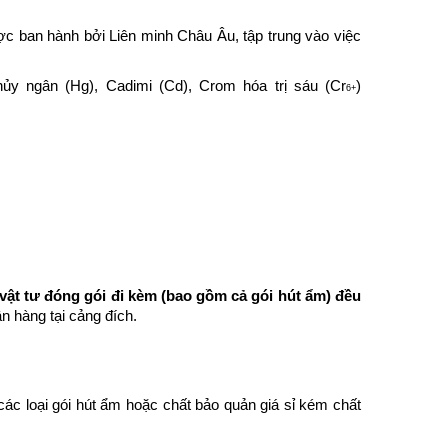
ợc ban hành bởi Liên minh Châu Âu, tập trung vào việc
ủy ngân (Hg), Cadimi (Cd), Crom hóa trị sáu (Cr
)
6+
 vật tư đóng gói đi kèm (bao gồm cả gói hút ẩm) đều
n hàng tại cảng đích.
c loại gói hút ẩm hoặc chất bảo quản giá sỉ kém chất