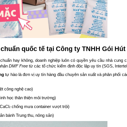
, chuẩn quốc tế tại Công ty TNHH Gói Hú
chuẩn hay không, doanh nghiệp luôn có quyền yêu cầu nhà cung cấp 
nhận DMF Free
từ các tổ chức kiểm định độc lập uy tín (SGS, Intertek
ng
tự hào là đơn vị uy tín hàng đầu chuyên sản xuất và phân phối cá
ệt công nghệ cao)
sinh học thân thiện môi trường)
 CaCl
chống mưa container vượt trội)
2
n bánh Trung thu, nông sản)