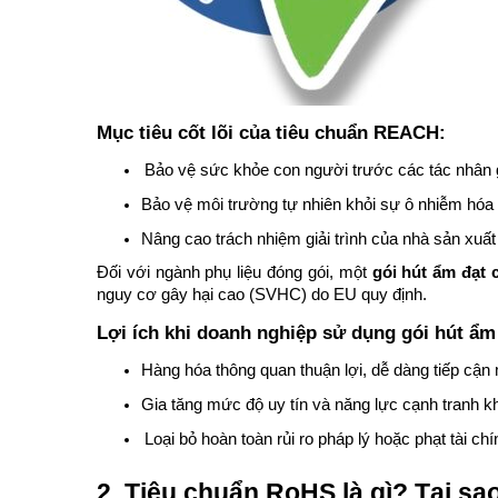
Mục tiêu cốt lõi của tiêu chuẩn REACH:
Bảo vệ sức khỏe con người trước các tác nhân g
Bảo vệ môi trường tự nhiên khỏi sự ô nhiễm hóa
Nâng cao trách nhiệm giải trình của nhà sản xuất 
Đối với ngành phụ liệu đóng gói, một
gói hút ẩm đạt
nguy cơ gây hại cao (SVHC) do EU quy định.
Lợi ích khi doanh nghiệp sử dụng gói hút ẩ
Hàng hóa thông quan thuận lợi, dễ dàng tiếp cận 
Gia tăng mức độ uy tín và năng lực cạnh tranh k
Loại bỏ hoàn toàn rủi ro pháp lý hoặc phạt tài ch
2. Tiêu chuẩn RoHS là gì? Tại sa