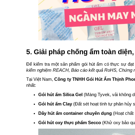
5. Giải pháp chống ẩm toàn diện
Để kiểm tra một sản phẩm gói hút ẩm có thực sự đạt 
kiểm nghiệm REACH, Báo cáo kết quả RoHS, Chứng 
Tại Việt Nam,
Công ty TNHH Gói Hút Ẩm Thịnh Pho
nhất:
Gói hút ẩm Silica Gel
(Màng Tyvek, vải không d
Gói hút ẩm Clay
(Đất sét hoạt tính tự phân hủy 
Dây hút ẩm container chuyên dụng
(Hoạt chất
Gói hút oxy thực phẩm Secco
(Khử oxy bảo quả