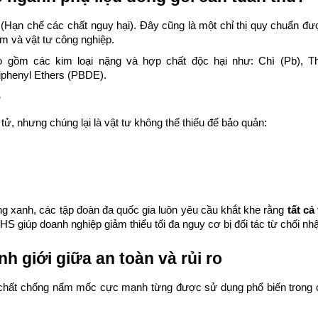
(Hạn chế các chất nguy hại). Đây cũng là một chỉ thị quy chuẩn đư
m và vật tư công nghiệp.
 gồm các kim loại nặng và hợp chất độc hại như: Chì (Pb), Th
iphenyl Ethers (PBDE).
?
 tử, nhưng chúng lại là vật tư không thể thiếu để bảo quản:
g xanh, các tập đoàn đa quốc gia luôn yêu cầu khắt khe rằng
tất cả
HS giúp doanh nghiệp giảm thiểu tối đa nguy cơ bị đối tác từ chối nhậ
h giới giữa an toàn và rủi ro
 chất chống nấm mốc cực mạnh từng được sử dụng phổ biến trong cá