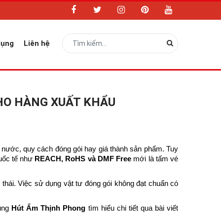
dụng
Liên hệ
CHO HÀNG XUẤT KHẨU
t nước, quy cách đóng gói hay giá thành sản phẩm. Tuy
quốc tế như
REACH, RoHS và DMF Free
mới là tấm vé
thái. Việc sử dụng vật tư đóng gói không đạt chuẩn có
cùng
Hút Ẩm Thịnh Phong
tìm hiểu chi tiết qua bài viết