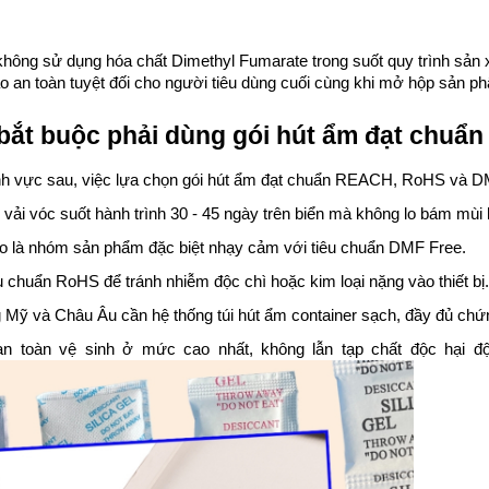
hông sử dụng hóa chất Dimethyl Fumarate trong suốt quy trình sản 
o an toàn tuyệt đối cho người tiêu dùng cuối cùng khi mở hộp sản p
ắt buộc phải dùng gói hút ẩm đạt chuẩn
ĩnh vực sau, việc lựa chọn gói hút ẩm đạt chuẩn REACH, RoHS và D
vải vóc suốt hành trình 30 - 45 ngày trên biển mà không lo bám mùi
ao là nhóm sản phẩm đặc biệt nhạy cảm với tiêu chuẩn DMF Free.
u chuẩn RoHS để tránh nhiễm độc chì hoặc kim loại nặng vào thiết bị.
Mỹ và Châu Âu cần hệ thống túi hút ẩm container sạch, đầy đủ chứ
 toàn vệ sinh ở mức cao nhất, không lẫn tạp chất độc hại độ