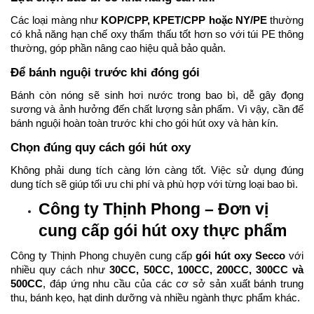
Các loại màng như
KOP/CPP, KPET/CPP hoặc NY/PE
thường
có khả năng hạn chế oxy thẩm thấu tốt hơn so với túi PE thông
thường, góp phần nâng cao hiệu quả bảo quản.
Để bánh nguội trước khi đóng gói
Bánh còn nóng sẽ sinh hơi nước trong bao bì, dễ gây đọng
sương và ảnh hưởng đến chất lượng sản phẩm. Vì vậy, cần để
bánh nguội hoàn toàn trước khi cho gói hút oxy và hàn kín.
Chọn đúng quy cách gói hút oxy
Không phải dung tích càng lớn càng tốt. Việc sử dụng đúng
dung tích sẽ giúp tối ưu chi phí và phù hợp với từng loại bao bì.
Công ty Thịnh Phong – Đơn vị
cung cấp gói hút oxy thực phẩm
Công ty Thịnh Phong chuyên cung cấp
gói hút oxy Secco
với
nhiều quy cách như
30CC, 50CC, 100CC, 200CC, 300CC và
500CC
, đáp ứng nhu cầu của các cơ sở sản xuất bánh trung
thu, bánh kẹo, hạt dinh dưỡng và nhiều ngành thực phẩm khác.